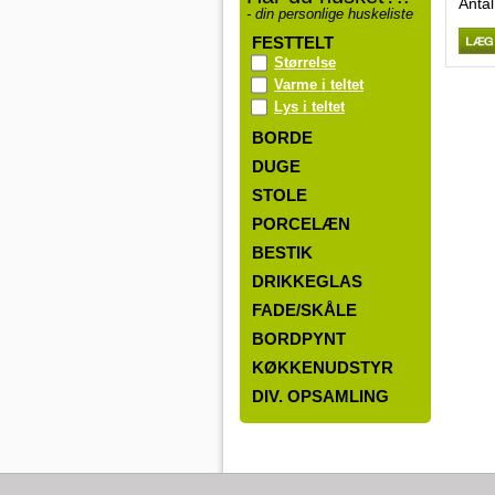
Antal
- din personlige huskeliste
FESTTELT
Størrelse
Varme i teltet
Lys i teltet
BORDE
DUGE
STOLE
PORCELÆN
BESTIK
DRIKKEGLAS
FADE/SKÅLE
BORDPYNT
KØKKENUDSTYR
DIV. OPSAMLING