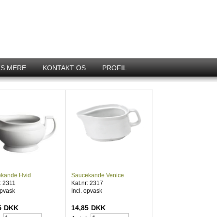
S MERE
KONTAKT OS
PROFIL
kande Hvid
Saucekande Venice
: 2311
Kat.nr: 2317
opvask
Incl. opvask
5
DKK
14,85
DKK