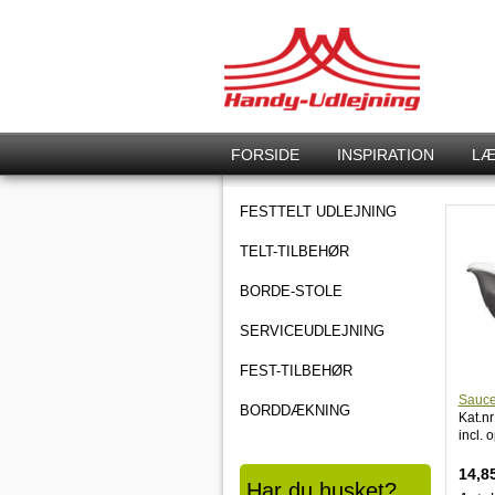
FORSIDE
INSPIRATION
LÆ
FESTTELT UDLEJNING
TELT-TILBEHØR
BORDE-STOLE
SERVICEUDLEJNING
FEST-TILBEHØR
Sauce
BORDDÆKNING
Kat.nr
incl. 
14,8
Har du husket?..