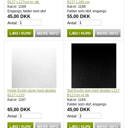
B127 L127cm pr. stk.
B127 L180 cm
Kat.nr: 1169
Kat.nr: 1168
Engangs, falder som stof
Falder som stof, engangs.
45,00
DKK
55,00
DKK
Antal:
Antal:
Hvide Evolin duge med struktur
Sort Evolin dug med struktur L127
B127 L220
B127cm pr stk
Kat.nr: 1167
Kat.nr: 1164
Falder som stof, engangs.
65,00
DKK
45,00
DKK
Antal:
Antal: