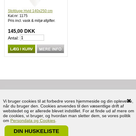
Stofduge Hvid 140x250 cm
Kat.nr: 1175
Pris incl. vask & miljø afgifter.
145,00
DKK
Antal:
KONTAKT
Vi bruger cookies til at forbedre vores hjemmeside og din oplevelse,
BRUG FOR HJÆLP
når du bruger den. Cookies anvendes til den væsentlige drift af
webstedet og er allerede blevet indstillet. For at finde ud af mere om
INFORMATION
de cookies, vi bruger, og hvordan man sletter dem, se vores politik
om
Persondata og Cookies
.
KUNDESERVICE
DIN HUSKELISTE