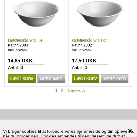
kartoffelskål hvid lille
kartoffelskål hvid stor
Kat.nr: 2303
Kat.nr: 2302
incl. opvask
incl. opvask
14,85
DKK
17,50
DKK
Antal:
Antal:
1
2
Næste-->
KONTAKT
Vi bruger cookies til at forbedre vores hjemmeside og din oplevelse,
BRUG FOR HJÆLP
når du bruger den. Cookies anvendes til den væsentlige drift af