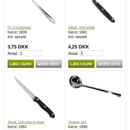
P1 Cocktailske
Steak, Grill gaffel
Kat.nr: 1809
Kat.nr: 1861
Incl. opvask
Incl. opvask
3,75
DKK
4,25
DKK
Antal:
Antal:
Steak, Grill kniv m skær
Opøser stor
Kat.nr: 1862
Kat.nr: 1896