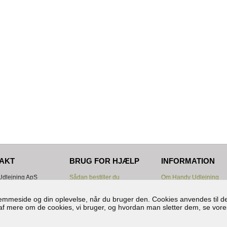
AKT
BRUG FOR HJÆLP
INFORMATION
dlejning ApS
Sådan bestiller du
Om Handy Udlejning
ten 18
Samlet pris før bestilling?
Lejebetingelser
astrup
Betaling
Div. manualer
hjemmeside og din oplevelse, når du bruger den. Cookies anvendes til de
Levering/Afhentning
Cookies og persondata
ud af mere om de cookies, vi bruger, og hvordan man sletter dem, se vore
1152763
Nyttige info.