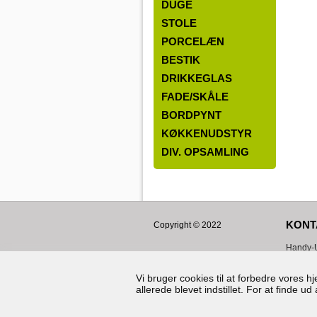
DUGE
STOLE
PORCELÆN
BESTIK
DRIKKEGLAS
FADE/SKÅLE
BORDPYNT
KØKKENUDSTYR
DIV. OPSAMLING
KONT
Copyright © 2022
Handy-U
Hørskæt
2630
Ta
Vi bruger cookies til at forbedre vores 
allerede blevet indstillet. For at finde 
CVR: 3