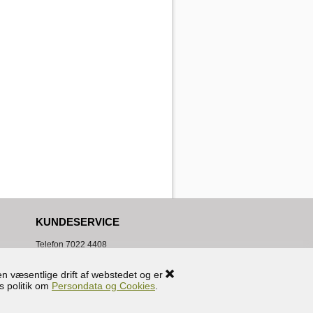
KUNDESERVICE
Telefon
7022 4408
Mandag til Fredag 10.00 - 15.00
WEEKENDS/HELLIGDAGE:
n væsentlige drift af webstedet og er
Lukket
s politik om
Persondata og Cookies
.
info@handyudlejning.dk