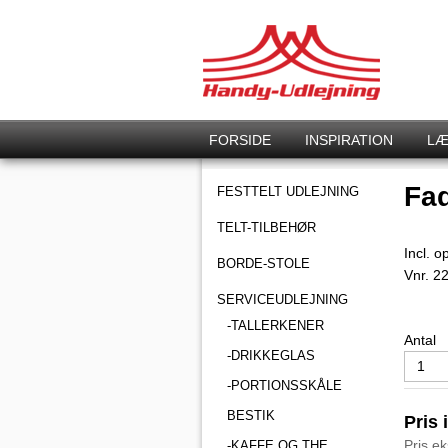
FORSIDE
INSPIRATION
LÆ
Fad
FESTTELT UDLEJNING
TELT-TILBEHØR
Incl. o
BORDE-STOLE
Vnr.
2
SERVICEUDLEJNING
-TALLERKENER
Antal
-DRIKKEGLAS
-PORTIONSSKÅLE
BESTIK
Pris 
Pris e
-KAFFE OG THE