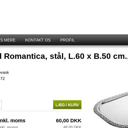
S MERE
KONTAKT OS
PROFIL
 Romantica, stål, L.60 x B.50 cm.
pvask
272
inkl. moms
60,00 DKK
kskl. moms
48,00 DKK