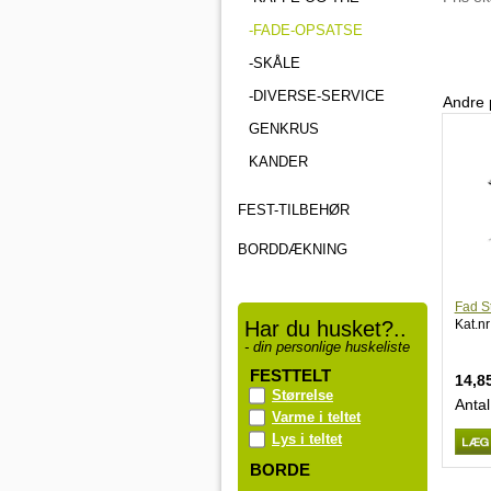
-FADE-OPSATSE
-SKÅLE
-DIVERSE-SERVICE
Andre 
GENKRUS
KANDER
FEST-TILBEHØR
BORDDÆKNING
Fad St
Har du husket?..
Kat.nr
- din personlige huskeliste
FESTTELT
14,8
Størrelse
Antal
Varme i teltet
Lys i teltet
BORDE