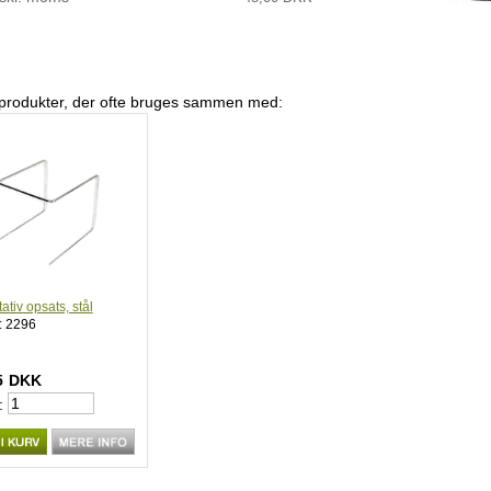
produkter, der ofte bruges sammen med:
ativ opsats, stål
: 2296
5
DKK
: