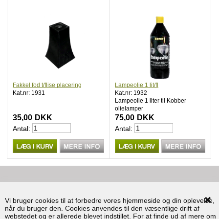
Fakkel fod t/flise placering
Lampeolie 1 lit/fl
Kat.nr: 1931
Kat.nr: 1932
Lampeolie 1 liter til Kobber
olielamper
35,00
DKK
75,00
DKK
Antal:
Antal:
KONTAKT
Vi bruger cookies til at forbedre vores hjemmeside og din oplevelse,
BRUG FOR HJÆLP
når du bruger den. Cookies anvendes til den væsentlige drift af
webstedet og er allerede blevet indstillet. For at finde ud af mere om
INFORMATION