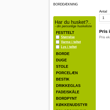
BORDDÆKNING
Antal
Har du husket?..
- din personlige huskeliste
Pris 
FESTTELT
Størrelse
Pris e
Varme i teltet
Lys i teltet
BORDE
DUGE
STOLE
PORCELÆN
BESTIK
DRIKKEGLAS
FADE/SKÅLE
BORDPYNT
KØKKENUDSTYR