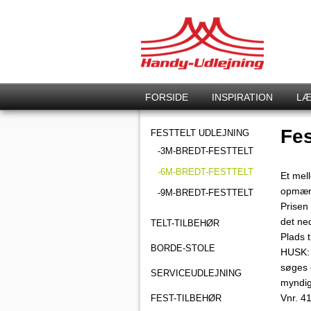
FORSIDE
INSPIRATION
LÆ
Fes
FESTTELT UDLEJNING
-3M-BREDT-FESTTELT
-6M-BREDT-FESTTELT
Et mell
opmærk
-9M-BREDT-FESTTELT
Prisen 
det ne
TELT-TILBEHØR
Plads t
BORDE-STOLE
HUSK: 
søges 
SERVICEUDLEJNING
myndig
Vnr.
4
FEST-TILBEHØR