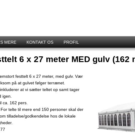
S MERE
KONTAKT OS
PROFIL
ttelt 6 x 27 meter MED gulv (162 
emstort festtelt 6 x 27 meter, med gulv. Vær
som på at gulvet følger terrænet.
inkluderer at vi sætter teltet op samt tager
d igen.
il ca. 162 pers.
For telte til mere end 150 personer skal der
om tilladelse/godkendelse hos de lokale
heder.
177