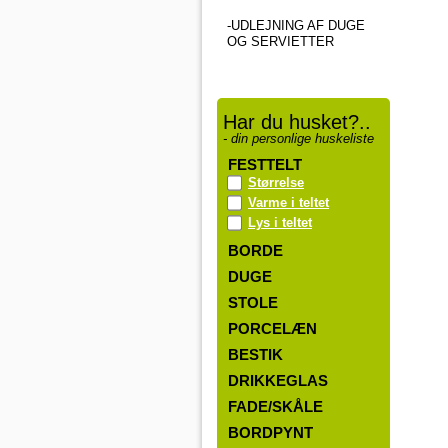
-UDLEJNING AF DUGE
OG SERVIETTER
Har du husket?..
- din personlige huskeliste
FESTTELT
Størrelse
Varme i teltet
Lys i teltet
BORDE
DUGE
STOLE
PORCELÆN
BESTIK
DRIKKEGLAS
FADE/SKÅLE
BORDPYNT