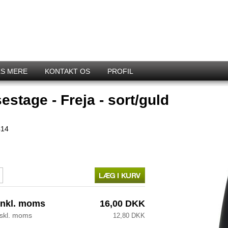
S MERE
KONTAKT OS
PROFIL
estage - Freja - sort/guld
414
inkl. moms
16,00 DKK
kskl. moms
12,80 DKK