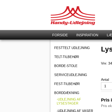
FORSIDE
INSPIRATION
LÆ
Lys
FESTTELT UDLEJNING
TELT-TILBEHØR
Vnr.
3
BORDE-STOLE
SERVICEUDLEJNING
Antal
FEST-TILBEHØR
BORDDÆKNING
-UDLEJNING AF
Pris 
LYSESTAGER
Pris e
-UDLEJNING AF VASER