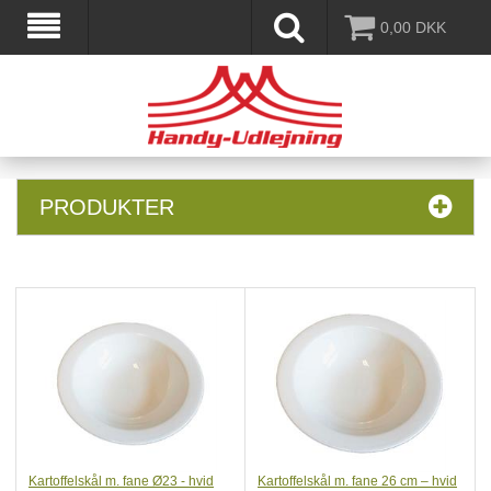
0,00
DKK
PRODUKTER
Kartoffelskål m. fane Ø23 - hvid
Kartoffelskål m. fane 26 cm – hvid