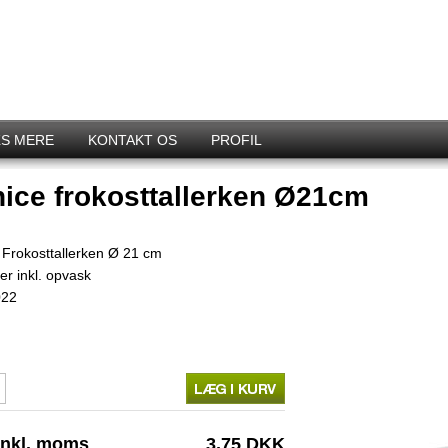
S MERE
KONTAKT OS
PROFIL
ice frokosttallerken Ø21cm
 Frokosttallerken Ø 21 cm
er inkl. opvask
022
inkl. moms
3,75 DKK