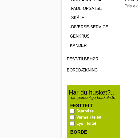
Pris e
-FADE-OPSATSE
-SKÅLE
-DIVERSE-SERVICE
GENKRUS
KANDER
FEST-TILBEHØR
BORDDÆKNING
Har du husket?..
- din personlige huskeliste
FESTTELT
Størrelse
Varme i teltet
Lys i teltet
BORDE