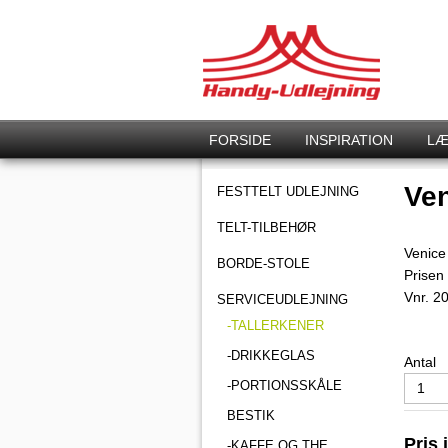
FORSIDE
INSPIRATION
LÆ
Ven
FESTTELT UDLEJNING
TELT-TILBEHØR
Venice
BORDE-STOLE
Prisen 
Vnr.
2
SERVICEUDLEJNING
-TALLERKENER
-DRIKKEGLAS
Antal
-PORTIONSSKÅLE
BESTIK
Pris 
-KAFFE OG THE