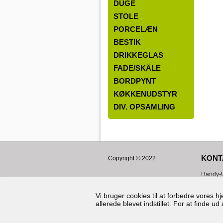
DUGE
STOLE
PORCELÆN
BESTIK
DRIKKEGLAS
FADE/SKÅLE
BORDPYNT
KØKKENUDSTYR
DIV. OPSAMLING
KONT
Copyright © 2022
Handy-U
Hørskæt
2630
Ta
Vi bruger cookies til at forbedre vores 
allerede blevet indstillet. For at finde 
CVR: 3