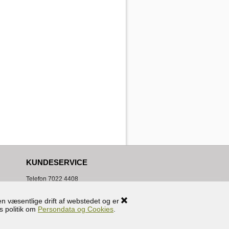
KUNDESERVICE
Telefon
7022 4408
Mandag til Fredag 10.00 - 15.00
WEEKENDS/HELLIGDAGE:
n væsentlige drift af webstedet og er
Lukket
s politik om
Persondata og Cookies
.
info@handyudlejning.dk