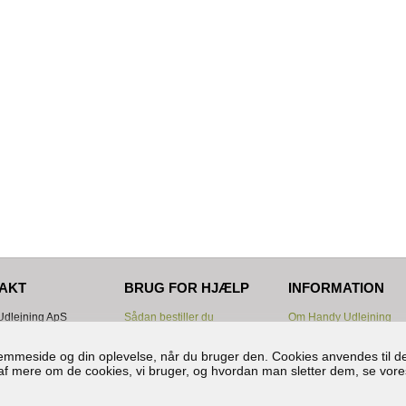
AKT
BRUG FOR HJÆLP
INFORMATION
dlejning ApS
Sådan bestiller du
Om Handy Udlejning
ten 18
Samlet pris før bestilling?
Lejebetingelser
astrup
Betaling
Div. manualer
hjemmeside og din oplevelse, når du bruger den. Cookies anvendes til de
Levering/Afhentning
Cookies og persondata
ud af mere om de cookies, vi bruger, og hvordan man sletter dem, se vore
1152763
Nyttige info.