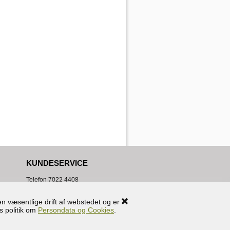
KUNDESERVICE
Telefon
7022 4408
Mandag til Fredag 10.00 - 15.00
WEEKENDS/HELLIGDAGE:
n væsentlige drift af webstedet og er
Lukket
s politik om
Persondata og Cookies
.
info@handyudlejning.dk