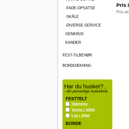
Pris 
-FADE-OPSATSE
Pris e
-SKÅLE
-DIVERSE-SERVICE
GENKRUS
KANDER
FEST-TILBEHØR
BORDDÆKNING
Har du husket?..
- din personlige huskeliste
FESTTELT
Størrelse
Varme i teltet
Lys i teltet
BORDE