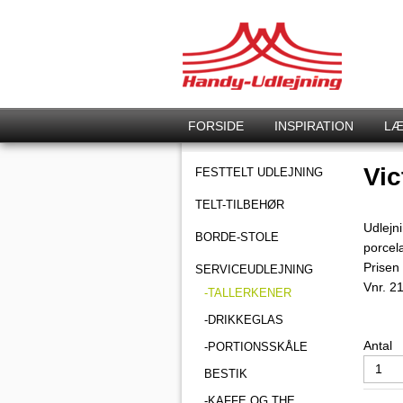
FORSIDE
INSPIRATION
LÆ
Vic
FESTTELT UDLEJNING
TELT-TILBEHØR
Udlejn
BORDE-STOLE
porcel
Prisen 
SERVICEUDLEJNING
Vnr.
2
-TALLERKENER
-DRIKKEGLAS
Antal
-PORTIONSSKÅLE
BESTIK
-KAFFE OG THE