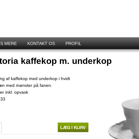
S MERE
KONTAKT OS
PROFIL
toria kaffekop m. underkop
ing af kaffekop med underkop i hvidt
æn med mønster på fanen.
er inkl. opvask
133