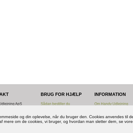
AKT
BRUG FOR HJÆLP
INFORMATION
dlejning ApS
Sådan bestiller du
Om Handy Udlejning
ten 18
Samlet pris før bestilling?
Lejebetingelser
astrup
Betaling
Div. manualer
hjemmeside og din oplevelse, når du bruger den. Cookies anvendes til de
Levering/Afhentning
Cookies og persondata
ud af mere om de cookies, vi bruger, og hvordan man sletter dem, se vore
1152763
Nyttige info.