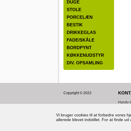
DUGE
STOLE
PORCELÆN
BESTIK
DRIKKEGLAS
FADE/SKÅLE
BORDPYNT
KØKKENUDSTYR
DIV. OPSAMLING
KONT
Copyright © 2022
Handy-U
Hørskæt
2630
Ta
Vi bruger cookies til at forbedre vores 
allerede blevet indstillet. For at finde 
CVR: 3